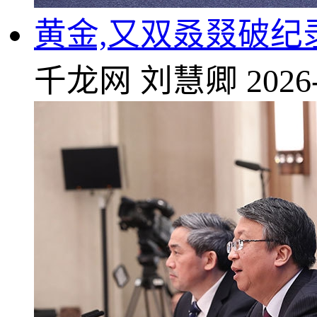
黄金,又双叒叕破
千龙网
刘慧卿
2026