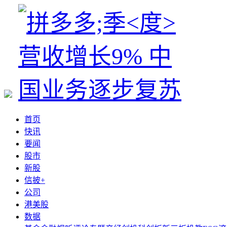
首页
快讯
要闻
股市
新股
信披+
公司
港美股
数据