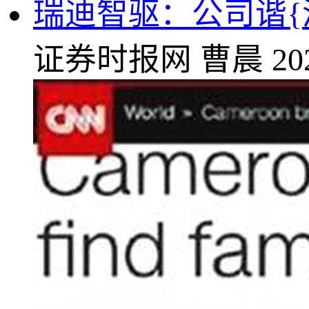
瑞迪智驱：公司谐{
证券时报网
曹晨
20