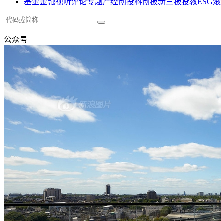
基金
金融
视听
评论
专题
产经
创投
科创板
新三板
投教
ESG
滚
公众号