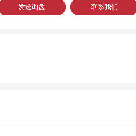
发送询盘
联系我们