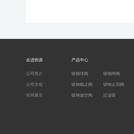
走进协源
产品中心
公司简介
锻钢球阀
锻钢闸阀
公司文化
锻钢截止阀
锻钢止回阀
车间展示
锻钢放空阀
过滤器