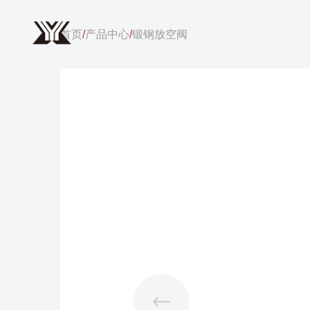
首页
/
产品中心
/
锻钢放空阀